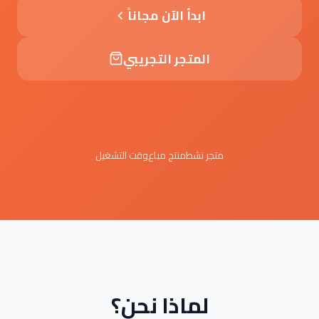
ابدأ الآن مجاناً
المتجر التجريبي
99.9%
1K+
+10
متجر نشط
منتج مباع
وقت التشغيل
لماذا نحن؟