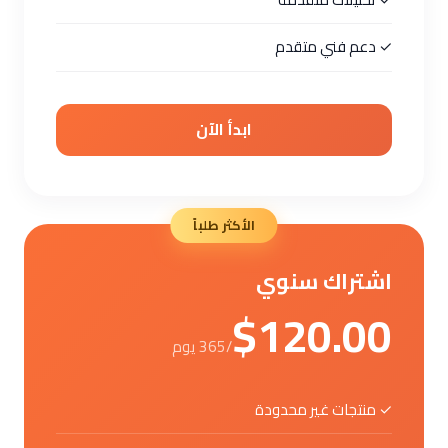
✓ دعم فني متقدم
ابدأ الآن
الأكثر طلباً
اشتراك سنوي
$120.00
/365 يوم
✓ منتجات غير محدودة